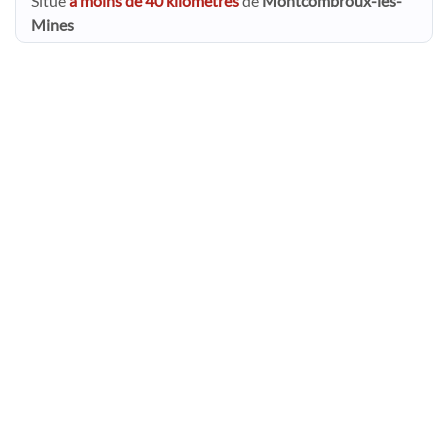
Situé
à moins de 40 kilomètres
de
Montcombroux-les-
Mines