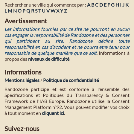
Rechercher une ville qui commence par :
A
B
C
D
E
F
G
H
I
J
K
L
M
N
O
P
Q
R
S
T
U
V
W
X
Y
Z
Avertissement
Les informations fournies par ce site ne pourront en aucun
cas engager la responsabilité de Randozone et des personnes
qui participent au site. Randozone décline toute
responsabilité en cas d'accident et ne pourra etre tenu pour
responsable de quelque manière que ce soit
. Informations à
propos des
niveaux de difficulté
.
Informations
Mentions légales
/
Politique de confidentialité
Randozone participe et est conforme à l'ensemble des
Spécifications et Politiques du Transparency & Consent
Framework de l'IAB Europe. Randozone utilise la Consent
Management Platform n°92. Vous pouvez modifier vos choix
à tout moment en
cliquant ici
.
Suivez-nous