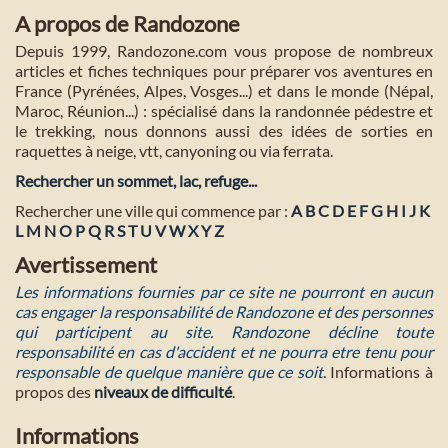
A propos de Randozone
Depuis 1999, Randozone.com vous propose de nombreux
articles et fiches techniques pour préparer vos aventures en
France (Pyrénées, Alpes, Vosges...) et dans le monde (Népal,
Maroc, Réunion...) : spécialisé dans la randonnée pédestre et
le trekking, nous donnons aussi des idées de sorties en
raquettes à neige, vtt, canyoning ou via ferrata.
Rechercher un sommet, lac, refuge...
Rechercher une ville qui commence par :
A
B
C
D
E
F
G
H
I
J
K
L
M
N
O
P
Q
R
S
T
U
V
W
X
Y
Z
Avertissement
Les informations fournies par ce site ne pourront en aucun
cas engager la responsabilité de Randozone et des personnes
qui participent au site. Randozone décline toute
responsabilité en cas d'accident et ne pourra etre tenu pour
responsable de quelque manière que ce soit
. Informations à
propos des
niveaux de difficulté
.
Informations