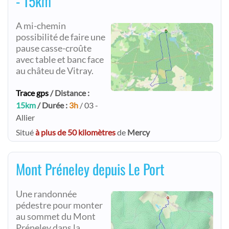
- 15km
A mi-chemin
possibilité de faire une
pause casse-croûte
avec table et banc face
au châteu de Vitray.
Trace gps
/ Distance :
15km
/ Durée :
3h
/ 03 -
Allier
Situé
à plus de 50 kilomètres
de
Mercy
Mont Préneley depuis Le Port
Une randonnée
pédestre pour monter
au sommet du Mont
Préneley dans la