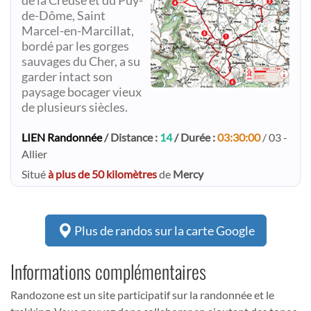
de la Creuse et du Puy-
de-Dôme, Saint
Marcel-en-Marcillat,
bordé par les gorges
sauvages du Cher, a su
garder intact son
paysage bocager vieux
de plusieurs siècles.​
LIEN Randonnée
/ Distance :
14
/ Durée :
03:30:00
/ 03 -
Allier
Situé
à plus de 50 kilomètres
de
Mercy
Plus de randos sur la carte Google
Informations complémentaires
Randozone est un site participatif sur la randonnée et le