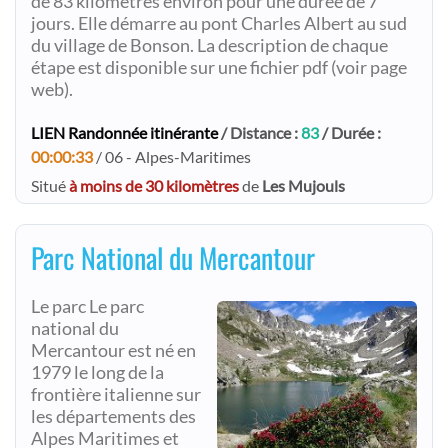
de 83 kilomètres environ pour une durée de 7
jours. Elle démarre au pont Charles Albert au sud
du village de Bonson. La description de chaque
étape est disponible sur une fichier pdf (voir page
web).
LIEN Randonnée itinérante
/ Distance :
83
/ Durée :
00:00:33
/ 06 - Alpes-Maritimes
Situé
à moins de 30 kilomètres
de
Les Mujouls
Parc National du Mercantour
Le parc Le parc
national du
Mercantour est né en
1979 le long de la
frontière italienne sur
les départements des
Alpes Maritimes et