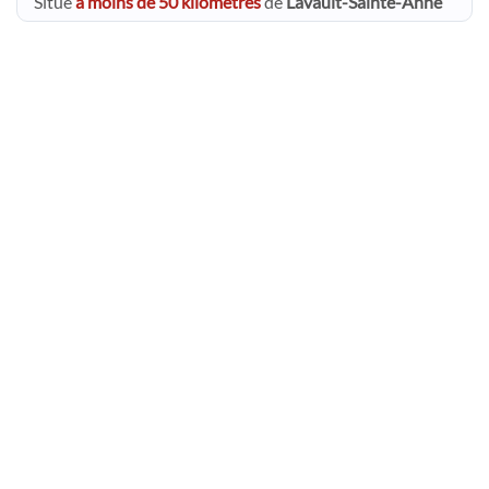
Situé
à moins de 50 kilomètres
de
Lavault-Sainte-Anne