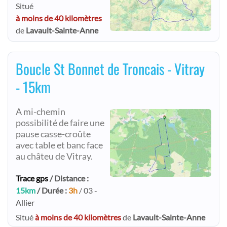
Situé
à moins de 40 kilomètres
de
Lavault-Sainte-Anne
Boucle St Bonnet de Troncais - Vitray
- 15km
A mi-chemin
possibilité de faire une
pause casse-croûte
avec table et banc face
au châteu de Vitray.
Trace gps
/ Distance :
15km
/ Durée :
3h
/ 03 -
Allier
Situé
à moins de 40 kilomètres
de
Lavault-Sainte-Anne