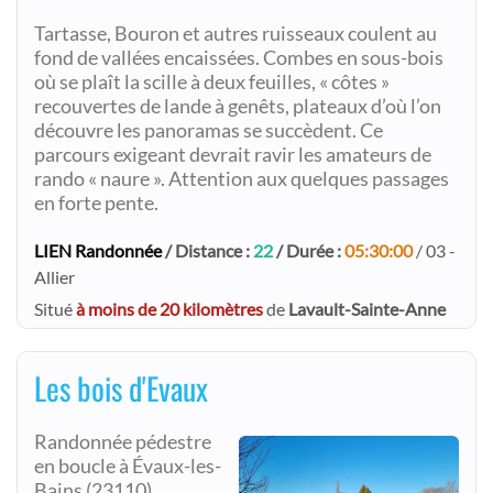
Tartasse, Bouron et autres ruisseaux coulent au
fond de vallées encaissées. Combes en sous-bois
où se plaît la scille à deux feuilles, « côtes »
recouvertes de lande à genêts, plateaux d’où l’on
découvre les panoramas se succèdent. Ce
parcours exigeant devrait ravir les amateurs de
rando « naure ». Attention aux quelques passages
en forte pente.
LIEN Randonnée
/ Distance :
22
/ Durée :
05:30:00
/ 03 -
Allier
Situé
à moins de 20 kilomètres
de
Lavault-Sainte-Anne
Les bois d'Evaux
Randonnée pédestre
en boucle à Évaux-les-
Bains (23110).