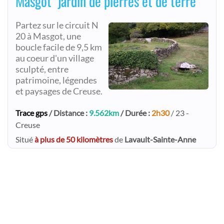
Masgot "jardin de pierres et de terre"
Partez sur le circuit N
20 à Masgot, une
boucle facile de 9,5 km
au coeur d'un village
sculpté, entre
patrimoine, légendes
et paysages de Creuse.
Trace gps
/ Distance :
9.562km
/ Durée :
2h30
/ 23 -
Creuse
Situé
à plus de 50 kilomètres
de
Lavault-Sainte-Anne