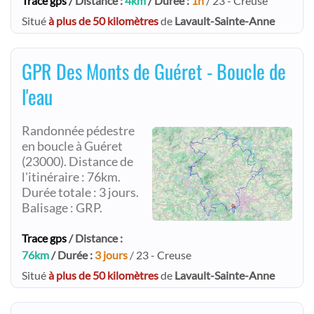
Trace gps
/ Distance :
4km
/ Durée :
1h
/ 23 - Creuse
Situé
à plus de 50 kilomètres
de
Lavault-Sainte-Anne
GPR Des Monts de Guéret - Boucle de
l'eau
Randonnée pédestre
en boucle à Guéret
(23000). Distance de
l'itinéraire : 76km.
Durée totale : 3 jours.
Balisage : GRP.
Trace gps
/ Distance :
76km
/ Durée :
3 jours
/ 23 - Creuse
Situé
à plus de 50 kilomètres
de
Lavault-Sainte-Anne