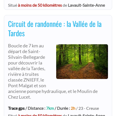
Situé
à moins de 50 kilomètres
de
Lavault-Sainte-Anne
Circuit de randonnée : la Vallée de la
Tardes
Boucle de 7 km au
départ de Saint-
Silvain-Bellegarde
pour découvrir la
vallée de la Tardes,
rivière à truites
classée ZNIEFF, le
Pont Malgat et son
ancienne pompe hydraulique, et le Moulin de
Chez Lucet.
Trace gps
/ Distance :
7km
/ Durée :
2h
/ 23 - Creuse
Situé
à moins de 50 kilomètres
de
Lavault-Sainte-Anne