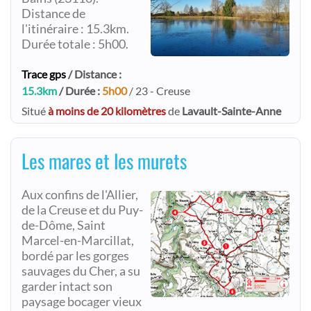
Distance de
l'itinéraire : 15.3km.
Durée totale : 5h00.
Trace gps
/ Distance :
15.3km
/ Durée :
5h00
/ 23 - Creuse
Situé
à moins de 20 kilomètres
de
Lavault-Sainte-Anne
Les mares et les murets
Aux confins de l'Allier,
de la Creuse et du Puy-
de-Dôme, Saint
Marcel-en-Marcillat,
bordé par les gorges
sauvages du Cher, a su
garder intact son
paysage bocager vieux