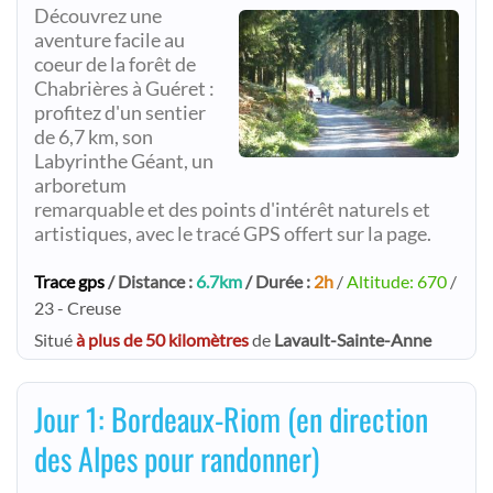
Découvrez une
aventure facile au
coeur de la forêt de
Chabrières à Guéret :
profitez d'un sentier
de 6,7 km, son
Labyrinthe Géant, un
arboretum
remarquable et des points d'intérêt naturels et
artistiques, avec le tracé GPS offert sur la page.
Trace gps
/ Distance :
6.7km
/ Durée :
2h
/
Altitude: 670
/
23 - Creuse
Situé
à plus de 50 kilomètres
de
Lavault-Sainte-Anne
Jour 1: Bordeaux-Riom (en direction
des Alpes pour randonner)