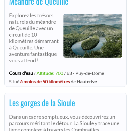
Méandre de Queuille
Explorez les trésors
naturels du méandre
de Queuille avec un
circuit de 10
kilomètres démarrant
à Queuille. Une
aventure fantastique
vous attend !
Cours d'eau
/
Altitude: 700
/ 63 - Puy-de-Dôme
Situé
à moins de 50 kilomètres
de
Hauterive
Les gorges de la Sioule
Dans un cadre somptueux, vous découvrirez un
parcours méritant le détour. La Sioule y trace une
ligne complexe à travers les Combrailles,