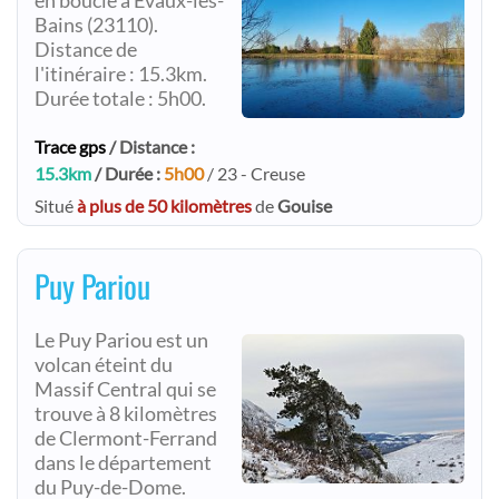
en boucle à Évaux-les-
Bains (23110).
Distance de
l'itinéraire : 15.3km.
Durée totale : 5h00.
Trace gps
/ Distance :
15.3km
/ Durée :
5h00
/ 23 - Creuse
Situé
à plus de 50 kilomètres
de
Gouise
Puy Pariou
Le Puy Pariou est un
volcan éteint du
Massif Central qui se
trouve à 8 kilomètres
de Clermont-Ferrand
dans le département
du Puy-de-Dome.