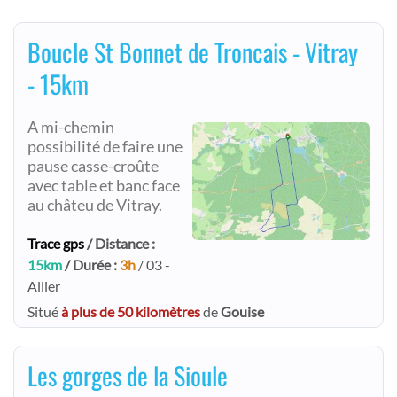
Boucle St Bonnet de Troncais - Vitray
- 15km
A mi-chemin
possibilité de faire une
pause casse-croûte
avec table et banc face
au châteu de Vitray.
Trace gps
/ Distance :
15km
/ Durée :
3h
/ 03 -
Allier
Situé
à plus de 50 kilomètres
de
Gouise
Les gorges de la Sioule