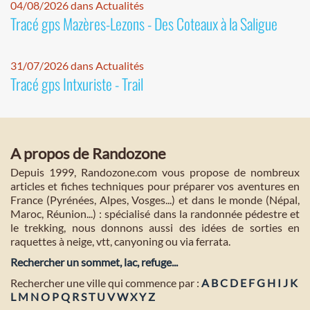
04/08/2026 dans Actualités
Tracé gps Mazères-Lezons - Des Coteaux à la Saligue
31/07/2026 dans Actualités
Tracé gps Intxuriste - Trail
A propos de Randozone
Depuis 1999, Randozone.com vous propose de nombreux
articles et fiches techniques pour préparer vos aventures en
France (Pyrénées, Alpes, Vosges...) et dans le monde (Népal,
Maroc, Réunion...) : spécialisé dans la randonnée pédestre et
le trekking, nous donnons aussi des idées de sorties en
raquettes à neige, vtt, canyoning ou via ferrata.
Rechercher un sommet, lac, refuge...
Rechercher une ville qui commence par :
A
B
C
D
E
F
G
H
I
J
K
L
M
N
O
P
Q
R
S
T
U
V
W
X
Y
Z