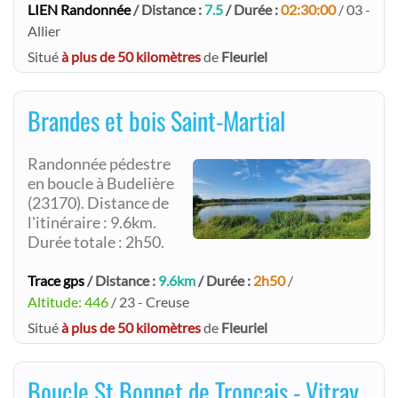
LIEN Randonnée
/ Distance :
7.5
/ Durée :
02:30:00
/ 03 -
Allier
Situé
à plus de 50 kilomètres
de
Fleuriel
Brandes et bois Saint-Martial
Randonnée pédestre
en boucle à Budelière
(23170). Distance de
l'itinéraire : 9.6km.
Durée totale : 2h50.
Trace gps
/ Distance :
9.6km
/ Durée :
2h50
/
Altitude: 446
/ 23 - Creuse
Situé
à plus de 50 kilomètres
de
Fleuriel
Boucle St Bonnet de Troncais - Vitray