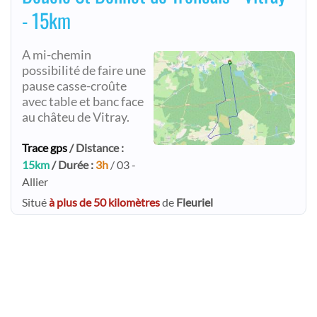
- 15km
A mi-chemin
possibilité de faire une
pause casse-croûte
avec table et banc face
au châteu de Vitray.
Trace gps
/ Distance :
15km
/ Durée :
3h
/ 03 -
Allier
Situé
à plus de 50 kilomètres
de
Fleuriel