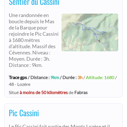
Sentier du Cassini
Une randonnée en
boucle depuis le Mas
de la Barque pour
rejoindre le Pic Cassini
à 1680 mètres
d'altitude. Massif des
Cévennes. Niveau :
Moyen. Durée : 3h.
Distance : 9km.
Trace gps
/ Distance :
9km
/ Durée :
3h
/
Altitude: 1680
/
48 - Lozère
Situé
à moins de 50 kilomètres
de
Fabras
Pic Cassini
Le Pic Cassini fait partie des Monts Lozère et il