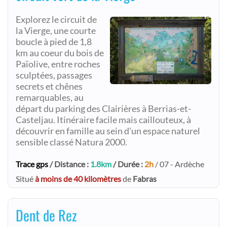
Explorez le circuit de
la Vierge, une courte
boucle à pied de 1,8
km au coeur du bois de
Païolive, entre roches
sculptées, passages
secrets et chênes
remarquables, au
départ du parking des Clairières à Berrias-et-
Casteljau. Itinéraire facile mais caillouteux, à
découvrir en famille au sein d'un espace naturel
sensible classé Natura 2000.
Trace gps
/ Distance :
1.8km
/ Durée :
2h
/ 07 - Ardèche
Situé
à moins de 40 kilomètres
de
Fabras
Dent de Rez