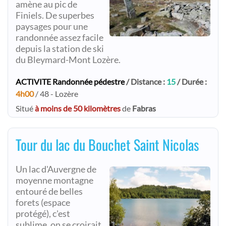
amène au pic de
Finiels. De superbes
paysages pour une
randonnée assez facile
depuis la station de ski
du Bleymard-Mont Lozère.
ACTIVITE Randonnée pédestre
/ Distance :
15
/ Durée :
4h00
/ 48 - Lozère
Situé
à moins de 50 kilomètres
de
Fabras
Tour du lac du Bouchet Saint Nicolas
Un lac d'Auvergne de
moyenne montagne
entouré de belles
forets (espace
protégé), c'est
sublime, on se croirait