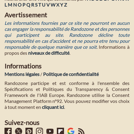
L
M
N
O
P
Q
R
S
T
U
V
W
X
Y
Z
Avertissement
Les informations fournies par ce site ne pourront en aucun
cas engager la responsabilité de Randozone et des personnes
qui participent au site. Randozone décline toute
responsabilité en cas d'accident et ne pourra etre tenu pour
responsable de quelque manière que ce soit
. Informations à
propos des
niveaux de difficulté
.
Informations
Mentions légales
/
Politique de confidentialité
Randozone participe et est conforme à l'ensemble des
Spécifications et Politiques du Transparency & Consent
Framework de l'IAB Europe. Randozone utilise la Consent
Management Platform n°92. Vous pouvez modifier vos choix
à tout moment en
cliquant ici
.
Suivez-nous