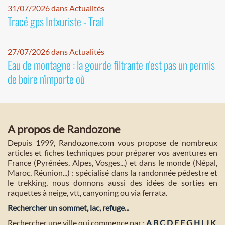
31/07/2026 dans Actualités
Tracé gps Intxuriste - Trail
27/07/2026 dans Actualités
Eau de montagne : la gourde filtrante n'est pas un permis
de boire n'importe où
A propos de Randozone
Depuis 1999, Randozone.com vous propose de nombreux
articles et fiches techniques pour préparer vos aventures en
France (Pyrénées, Alpes, Vosges...) et dans le monde (Népal,
Maroc, Réunion...) : spécialisé dans la randonnée pédestre et
le trekking, nous donnons aussi des idées de sorties en
raquettes à neige, vtt, canyoning ou via ferrata.
Rechercher un sommet, lac, refuge...
Rechercher une ville qui commence par :
A
B
C
D
E
F
G
H
I
J
K