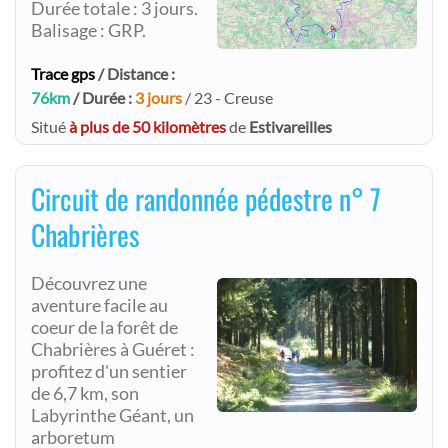
Durée totale : 3 jours.
Balisage : GRP.
Trace gps
/ Distance :
76km
/ Durée :
3 jours
/ 23 - Creuse
Situé
à plus de 50 kilomètres
de
Estivareilles
Circuit de randonnée pédestre n° 7
Chabrières
Découvrez une
aventure facile au
coeur de la forêt de
Chabrières à Guéret :
profitez d'un sentier
de 6,7 km, son
Labyrinthe Géant, un
arboretum