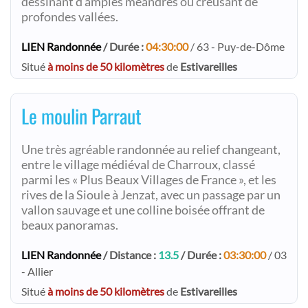
dessinant d’amples méandres ou creusant de
profondes vallées.
LIEN Randonnée
/ Durée :
04:30:00
/ 63 - Puy-de-Dôme
Situé
à moins de 50 kilomètres
de
Estivareilles
Le moulin Parraut
Une très agréable randonnée au relief changeant,
entre le village médiéval de Charroux, classé
parmi les « Plus Beaux Villages de France », et les
rives de la Sioule à Jenzat, avec un passage par un
vallon sauvage et une colline boisée offrant de
beaux panoramas.
LIEN Randonnée
/ Distance :
13.5
/ Durée :
03:30:00
/ 03
- Allier
Situé
à moins de 50 kilomètres
de
Estivareilles