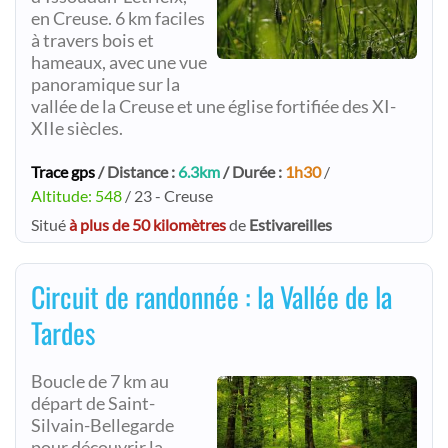
en Creuse. 6 km faciles
à travers bois et
hameaux, avec une vue
panoramique sur la
vallée de la Creuse et une église fortifiée des XI-
XIIe siècles.
Trace gps
/ Distance :
6.3km
/ Durée :
1h30
/
Altitude: 548
/ 23 - Creuse
Situé
à plus de 50 kilomètres
de
Estivareilles
Circuit de randonnée : la Vallée de la
Tardes
Boucle de 7 km au
départ de Saint-
Silvain-Bellegarde
pour découvrir la