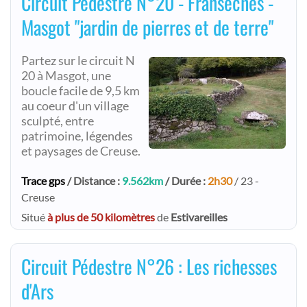
Circuit Pédestre N°20 - Fransèches -
Masgot "jardin de pierres et de terre"
Partez sur le circuit N
20 à Masgot, une
boucle facile de 9,5 km
au coeur d'un village
sculpté, entre
patrimoine, légendes
et paysages de Creuse.
Trace gps
/ Distance :
9.562km
/ Durée :
2h30
/ 23 -
Creuse
Situé
à plus de 50 kilomètres
de
Estivareilles
Circuit Pédestre N°26 : Les richesses
d'Ars