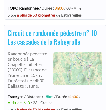
TOPO Randonnée
/ Durée :
3h00
/ 03 - Allier
Situé
à plus de 50 kilomètres
de
Estivareilles
Circuit de randonnée pédestre n° 10
Les cascades de la Rebeyrolle
Randonnée pédestre
en boucle à La
Chapelle-Taillefert
(23000). Distance de
l'itinéraire : 15km.
Durée totale : 4h30.
Balisage : Jaune.
Trace gps
/ Distance :
15km
/ Durée :
4h30
/
Altitude: 610
/ 23 - Creuse
Situé
à plus de 50 kilomètres
de
Estivareilles