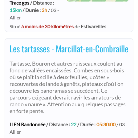
Trace gps
/ Distance :
15km
/ Durée :
3h
/ 03 -
Allier
Situé
à moins de 30 kilomètres
de
Estivareilles
Les tartasses - Marcillat-en-Combraille
Tartasse, Bouron et autres ruisseaux coulent au
fond de vallées encaissées. Combes en sous-bois
où se plaît la scille à deux feuilles, « côtes »
recouvertes de lande à genêts, plateaux d’où l’on
découvre les panoramas se succèdent. Ce
parcours exigeant devrait ravir les amateurs de
rando « naure ». Attention aux quelques passages
en forte pente.
LIEN Randonnée
/ Distance :
22
/ Durée :
05:30:00
/ 03 -
Allier