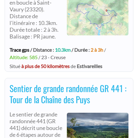
en boucle à Saint-
Vaury (23320).
Distance de
l'itinéraire : 10.3km.
Durée totale : 2 à 3h.
Balisage : PR jaune.
Trace gps
/ Distance :
10.3km
/ Durée :
2 à 3h
/
Altitude: 585
/ 23 - Creuse
Situé
à plus de 50 kilomètres
de
Estivareilles
Sentier de grande randonnée GR 441 :
Tour de la Chaîne des Puys
Le sentier de grande
randonnée 441 (GR
441) décrit une boucle
de 6 étapes autour de