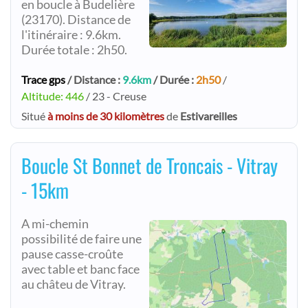
en boucle à Budelière
(23170). Distance de
l'itinéraire : 9.6km.
Durée totale : 2h50.
Trace gps
/ Distance :
9.6km
/ Durée :
2h50
/
Altitude: 446
/ 23 - Creuse
Situé
à moins de 30 kilomètres
de
Estivareilles
Boucle St Bonnet de Troncais - Vitray
- 15km
A mi-chemin
possibilité de faire une
pause casse-croûte
avec table et banc face
au châteu de Vitray.