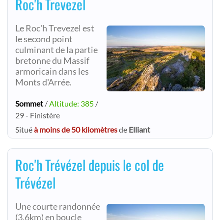
Roc'h Trevezel
Le Roc'h Trevezel est
le second point
culminant de la partie
bretonne du Massif
armoricain dans les
Monts d'Arrée.
Sommet
/
Altitude: 385
/
29 - Finistère
Situé
à moins de 50 kilomètres
de
Elliant
Roc'h Trévézel depuis le col de
Trévézel
Une courte randonnée
(3.6km) en boucle