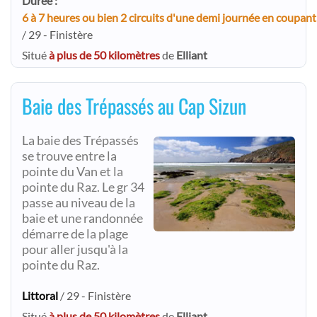
Durée :
6 à 7 heures ou bien 2 circuits d'une demi journée en coupant 
/ 29 - Finistère
Situé
à plus de 50 kilomètres
de
Elliant
Baie des Trépassés au Cap Sizun
La baie des Trépassés
se trouve entre la
pointe du Van et la
pointe du Raz. Le gr 34
passe au niveau de la
baie et une randonnée
démarre de la plage
pour aller jusqu'à la
pointe du Raz.
Littoral
/ 29 - Finistère
Situé
à plus de 50 kilomètres
de
Elliant