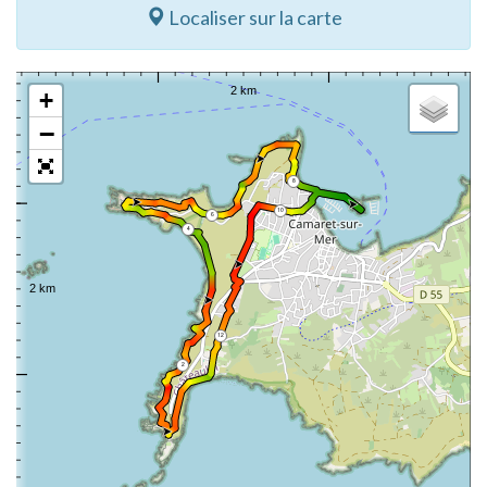
Localiser sur la carte
+
−
8
10
6
4
12
2