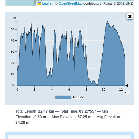
Leaflet
|
©
OpenStreetMap
contributors, Points © 2012 LINZ
m
50
40
30
20
10
0
0
2
4
6
8
10
12
km
Altitude
Total Length:
12.47 km
Total Time:
03:27'55"
Min
Elevation:
-0.63 m
Max Elevation:
57.25 m
Avg Elevation:
34.28 m