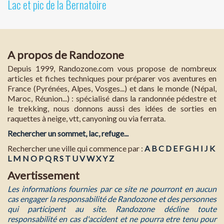
Lac et pic de la Bernatoire
A propos de Randozone
Depuis 1999, Randozone.com vous propose de nombreux
articles et fiches techniques pour préparer vos aventures en
France (Pyrénées, Alpes, Vosges...) et dans le monde (Népal,
Maroc, Réunion...) : spécialisé dans la randonnée pédestre et
le trekking, nous donnons aussi des idées de sorties en
raquettes à neige, vtt, canyoning ou via ferrata.
Rechercher un sommet, lac, refuge...
Rechercher une ville qui commence par :
A
B
C
D
E
F
G
H
I
J
K
L
M
N
O
P
Q
R
S
T
U
V
W
X
Y
Z
Avertissement
Les informations fournies par ce site ne pourront en aucun
cas engager la responsabilité de Randozone et des personnes
qui participent au site. Randozone décline toute
responsabilité en cas d'accident et ne pourra etre tenu pour