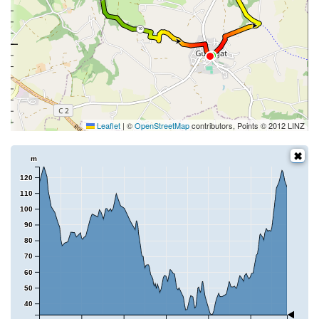
10
Leaflet
|
©
OpenStreetMap
contributors, Points © 2012 LINZ
m
120
110
100
90
80
70
60
50
40