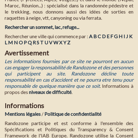
Maroc, Réunion...) : spécialisé dans la randonnée pédestre et
le trekking, nous donnons aussi des idées de sorties en
raquettes à neige, vtt, canyoning ou via ferrata.
Rechercher un sommet, lac, refuge...
Rechercher une ville qui commence par :
A
B
C
D
E
F
G
H
I
J
K
L
M
N
O
P
Q
R
S
T
U
V
W
X
Y
Z
Avertissement
Les informations fournies par ce site ne pourront en aucun
cas engager la responsabilité de Randozone et des personnes
qui participent au site. Randozone décline toute
responsabilité en cas d'accident et ne pourra etre tenu pour
responsable de quelque manière que ce soit
. Informations à
propos des
niveaux de difficulté
.
Informations
Mentions légales
/
Politique de confidentialité
Randozone participe et est conforme à l'ensemble des
Spécifications et Politiques du Transparency & Consent
Framework de l'IAB Europe. Randozone utilise la Consent