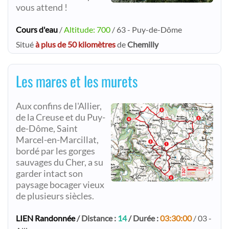
vous attend !
Cours d'eau
/
Altitude: 700
/ 63 - Puy-de-Dôme
Situé
à plus de 50 kilomètres
de
Chemilly
Les mares et les murets
Aux confins de l'Allier,
de la Creuse et du Puy-
de-Dôme, Saint
Marcel-en-Marcillat,
bordé par les gorges
sauvages du Cher, a su
garder intact son
paysage bocager vieux
de plusieurs siècles.​
LIEN Randonnée
/ Distance :
14
/ Durée :
03:30:00
/ 03 -