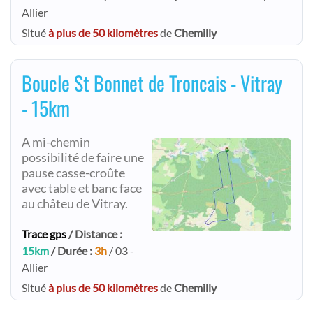
Allier
Situé
à plus de 50 kilomètres
de
Chemilly
Boucle St Bonnet de Troncais - Vitray
- 15km
A mi-chemin
possibilité de faire une
pause casse-croûte
avec table et banc face
au châteu de Vitray.
Trace gps
/ Distance :
15km
/ Durée :
3h
/ 03 -
Allier
Situé
à plus de 50 kilomètres
de
Chemilly