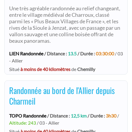
Une très agréable randonnée au relief changeant,
entre le village médiéval de Charroux, classé
parmi les « Plus Beaux Villages de France », et les
rives de la Sioule à Jenzat, avec un passage par un
vallon sauvage et une colline boisée offrant de
beaux panoramas.
LIEN Randonnée
/ Distance :
13.5
/ Durée :
03:30:00
/ 03
- Allier
Situé
à moins de 40 kilomètres
de
Chemilly
Randonnée au bord de l'Allier depuis
Charmeil
TOPO Randonnée
/ Distance :
12,5 km
/ Durée :
3h30
/
Altitude: 243
/ 03 - Allier
Situé
à moins de 40 kilomètres
de
Chemilly