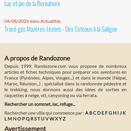
Lac et pic de la Bernatoire
04/08/2026 dans Actualités
Tracé gps Mazères-Lezons - Des Coteaux à la Saligue
A propos de Randozone
Depuis 1999, Randozone.com vous propose de nombreux
articles et fiches techniques pour préparer vos aventures en
France (Pyrénées, Alpes, Vosges...) et dans le monde (Népal,
Maroc, Réunion...) : spécialisé dans la randonnée pédestre et
le trekking, nous donnons aussi des idées de sorties en
raquettes à neige, vtt, canyoning ou via ferrata.
Rechercher un sommet, lac, refuge...
Rechercher une ville qui commence par :
A
B
C
D
E
F
G
H
I
J
K
L
M
N
O
P
Q
R
S
T
U
V
W
X
Y
Z
Avertissement