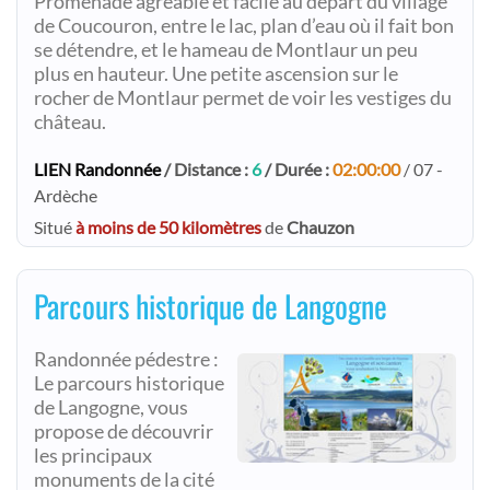
Promenade agréable et facile au départ du village
de Coucouron, entre le lac, plan d’eau où il fait bon
se détendre, et le hameau de Montlaur un peu
plus en hauteur. Une petite ascension sur le
rocher de Montlaur permet de voir les vestiges du
château.
LIEN Randonnée
/ Distance :
6
/ Durée :
02:00:00
/ 07 -
Ardèche
Situé
à moins de 50 kilomètres
de
Chauzon
Parcours historique de Langogne
Randonnée pédestre :
Le parcours historique
de Langogne, vous
propose de découvrir
les principaux
monuments de la cité