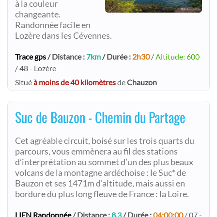
à la couleur
changeante.
Randonnée facile en
Lozère dans les Cévennes.
Trace gps
/ Distance :
7km
/ Durée :
2h30
/
Altitude: 600
/ 48 - Lozère
Situé
à moins de 40 kilomètres
de
Chauzon
Suc de Bauzon - Chemin du Partage
Cet agréable circuit, boisé sur les trois quarts du
parcours, vous emmènera au fil des stations
d’interprétation au sommet d’un des plus beaux
volcans de la montagne ardéchoise : le Suc* de
Bauzon et ses 1471m d’altitude, mais aussi en
bordure du plus long fleuve de France : la Loire.
LIEN Randonnée
/ Distance :
8.3
/ Durée :
04:00:00
/ 07 -