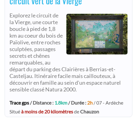
circuit vert de la Vierge
Explorez le circuit de
la Vierge, une courte
boucle à pied de 1,8
km au coeur du bois de
Païolive, entre roches
sculptées, passages
secrets et chênes
remarquables, au
départ du parking des Clairières à Berrias-et-
Casteljau. Itinéraire facile mais caillouteux, à
découvrir en famille au sein d'un espace naturel
sensible classé Natura 2000.
Trace gps
/ Distance :
1.8km
/ Durée :
2h
/ 07 - Ardèche
Situé
à moins de 20 kilomètres
de
Chauzon