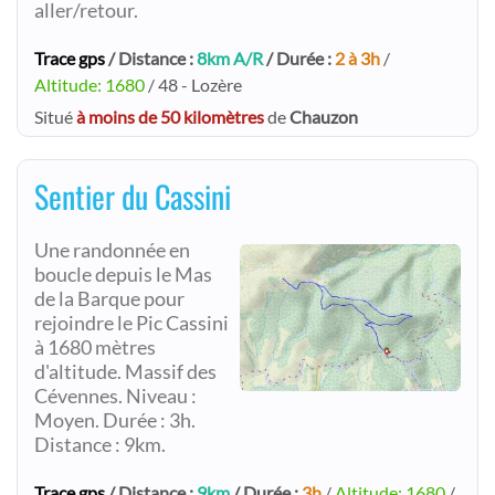
aller/retour.
Trace gps
/ Distance :
8km A/R
/ Durée :
2 à 3h
/
Altitude: 1680
/ 48 - Lozère
Situé
à moins de 50 kilomètres
de
Chauzon
Sentier du Cassini
Une randonnée en
boucle depuis le Mas
de la Barque pour
rejoindre le Pic Cassini
à 1680 mètres
d'altitude. Massif des
Cévennes. Niveau :
Moyen. Durée : 3h.
Distance : 9km.
Trace gps
/ Distance :
9km
/ Durée :
3h
/
Altitude: 1680
/