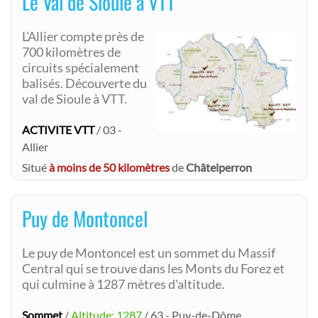
Le Val de Sioule à VTT
L'Allier compte près de
700 kilomètres de
circuits spécialement
balisés. Découverte du
val de Sioule à VTT.
ACTIVITE VTT
/ 03 -
Allier
Situé
à moins de 50 kilomètres
de
Châtelperron
Puy de Montoncel
Le puy de Montoncel est un sommet du Massif
Central qui se trouve dans les Monts du Forez et
qui culmine à 1287 mètres d'altitude.
Sommet
/
Altitude: 1287
/ 63 - Puy-de-Dôme