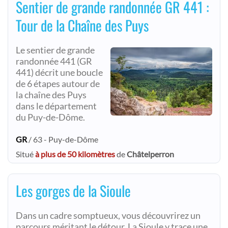
Sentier de grande randonnée GR 441 :
Tour de la Chaîne des Puys
Le sentier de grande
randonnée 441 (GR
441) décrit une boucle
de 6 étapes autour de
la chaîne des Puys
dans le département
du Puy-de-Dôme.
GR
/ 63 - Puy-de-Dôme
Situé
à plus de 50 kilomètres
de
Châtelperron
Les gorges de la Sioule
Dans un cadre somptueux, vous découvrirez un
parcours méritant le détour. La Sioule y trace une