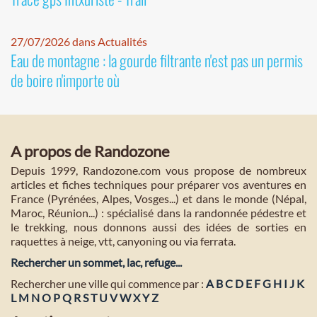
27/07/2026 dans Actualités
Eau de montagne : la gourde filtrante n'est pas un permis
de boire n'importe où
A propos de Randozone
Depuis 1999, Randozone.com vous propose de nombreux
articles et fiches techniques pour préparer vos aventures en
France (Pyrénées, Alpes, Vosges...) et dans le monde (Népal,
Maroc, Réunion...) : spécialisé dans la randonnée pédestre et
le trekking, nous donnons aussi des idées de sorties en
raquettes à neige, vtt, canyoning ou via ferrata.
Rechercher un sommet, lac, refuge...
Rechercher une ville qui commence par :
A
B
C
D
E
F
G
H
I
J
K
L
M
N
O
P
Q
R
S
T
U
V
W
X
Y
Z