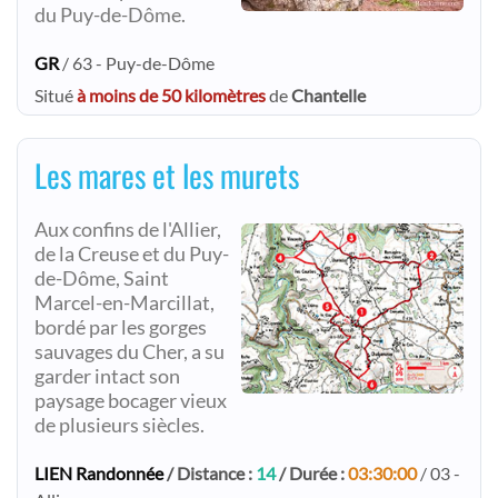
du Puy-de-Dôme.
GR
/ 63 - Puy-de-Dôme
Situé
à moins de 50 kilomètres
de
Chantelle
Les mares et les murets
Aux confins de l'Allier,
de la Creuse et du Puy-
de-Dôme, Saint
Marcel-en-Marcillat,
bordé par les gorges
sauvages du Cher, a su
garder intact son
paysage bocager vieux
de plusieurs siècles.​
LIEN Randonnée
/ Distance :
14
/ Durée :
03:30:00
/ 03 -