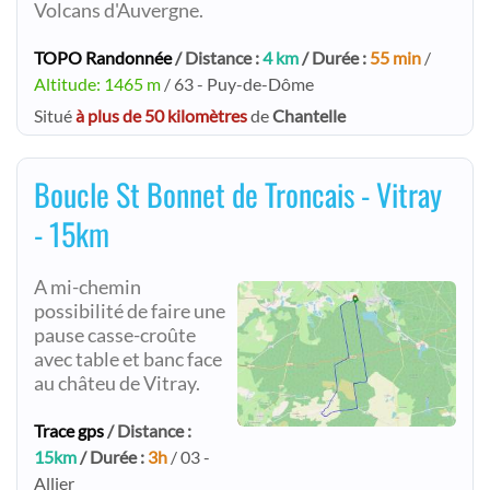
Volcans d'Auvergne.
TOPO Randonnée
/ Distance :
4 km
/ Durée :
55 min
/
Altitude: 1465 m
/ 63 - Puy-de-Dôme
Situé
à plus de 50 kilomètres
de
Chantelle
Boucle St Bonnet de Troncais - Vitray
- 15km
A mi-chemin
possibilité de faire une
pause casse-croûte
avec table et banc face
au châteu de Vitray.
Trace gps
/ Distance :
15km
/ Durée :
3h
/ 03 -
Allier