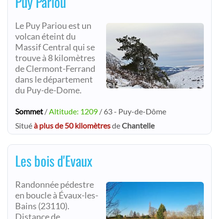
Puy Pariou
Le Puy Pariou est un
volcan éteint du
Massif Central qui se
trouve à 8 kilomètres
de Clermont-Ferrand
dans le département
du Puy-de-Dome.
Sommet
/
Altitude: 1209
/ 63 - Puy-de-Dôme
Situé
à plus de 50 kilomètres
de
Chantelle
Les bois d'Evaux
Randonnée pédestre
en boucle à Évaux-les-
Bains (23110).
Distance de