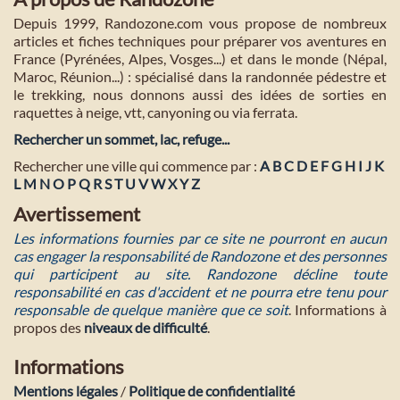
Depuis 1999, Randozone.com vous propose de nombreux
articles et fiches techniques pour préparer vos aventures en
France (Pyrénées, Alpes, Vosges...) et dans le monde (Népal,
Maroc, Réunion...) : spécialisé dans la randonnée pédestre et
le trekking, nous donnons aussi des idées de sorties en
raquettes à neige, vtt, canyoning ou via ferrata.
Rechercher un sommet, lac, refuge...
Rechercher une ville qui commence par :
A
B
C
D
E
F
G
H
I
J
K
L
M
N
O
P
Q
R
S
T
U
V
W
X
Y
Z
Avertissement
Les informations fournies par ce site ne pourront en aucun
cas engager la responsabilité de Randozone et des personnes
qui participent au site. Randozone décline toute
responsabilité en cas d'accident et ne pourra etre tenu pour
responsable de quelque manière que ce soit
. Informations à
propos des
niveaux de difficulté
.
Informations
Mentions légales
/
Politique de confidentialité