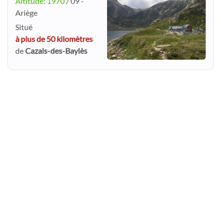
Altitude: 1970
/ 09 -
Ariège
Situé
à plus de 50 kilomètres
de
Cazals-des-Baylès