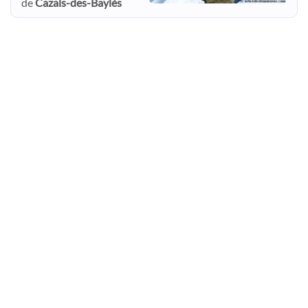
de
Cazals-des-Baylès