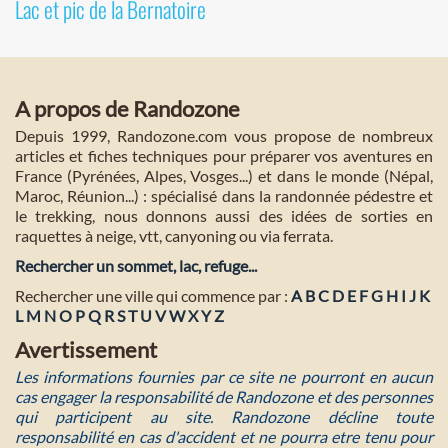
Lac et pic de la Bernatoire
A propos de Randozone
Depuis 1999, Randozone.com vous propose de nombreux
articles et fiches techniques pour préparer vos aventures en
France (Pyrénées, Alpes, Vosges...) et dans le monde (Népal,
Maroc, Réunion...) : spécialisé dans la randonnée pédestre et
le trekking, nous donnons aussi des idées de sorties en
raquettes à neige, vtt, canyoning ou via ferrata.
Rechercher un sommet, lac, refuge...
Rechercher une ville qui commence par :
A
B
C
D
E
F
G
H
I
J
K
L
M
N
O
P
Q
R
S
T
U
V
W
X
Y
Z
Avertissement
Les informations fournies par ce site ne pourront en aucun
cas engager la responsabilité de Randozone et des personnes
qui participent au site. Randozone décline toute
responsabilité en cas d'accident et ne pourra etre tenu pour