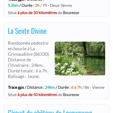
5.2km
/ Durée :
2h
/ 79 - Deux-Sèvres
Situé
à plus de 50 kilomètres
de
Bouresse
La Sente Divine
Randonnée pédestre
en boucle à La
Grimaudière (86330).
Distance de
l'itinéraire : 24km.
Durée totale : 6 à 7h.
Balisage : Jaune.
Trace gps
/ Distance :
24km
/ Durée :
6 à 7h
/ 86 - Vienne
Situé
à plus de 50 kilomètres
de
Bouresse
Circuit du château de Lavauguyon