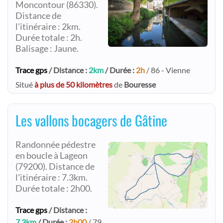
Moncontour (86330).
Distance de
l'itinéraire : 2km.
Durée totale : 2h.
Balisage : Jaune.
Trace gps
/ Distance :
2km
/ Durée :
2h
/ 86 - Vienne
Situé
à plus de 50 kilomètres
de
Bouresse
Les vallons bocagers de Gâtine
Randonnée pédestre
en boucle à Lageon
(79200). Distance de
l'itinéraire : 7.3km.
Durée totale : 2h00.
Trace gps
/ Distance :
7.3km
/ Durée :
2h00
/ 79