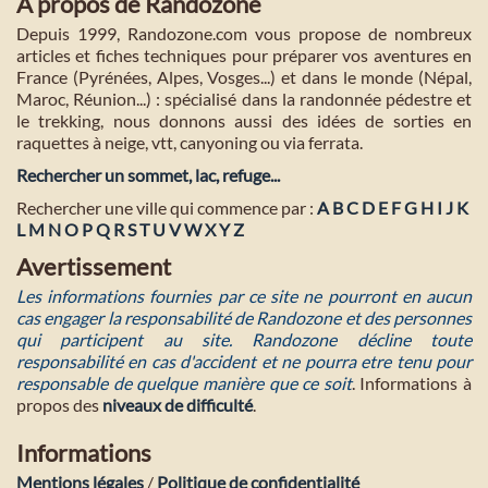
A propos de Randozone
Depuis 1999, Randozone.com vous propose de nombreux
articles et fiches techniques pour préparer vos aventures en
France (Pyrénées, Alpes, Vosges...) et dans le monde (Népal,
Maroc, Réunion...) : spécialisé dans la randonnée pédestre et
le trekking, nous donnons aussi des idées de sorties en
raquettes à neige, vtt, canyoning ou via ferrata.
Rechercher un sommet, lac, refuge...
Rechercher une ville qui commence par :
A
B
C
D
E
F
G
H
I
J
K
L
M
N
O
P
Q
R
S
T
U
V
W
X
Y
Z
Avertissement
Les informations fournies par ce site ne pourront en aucun
cas engager la responsabilité de Randozone et des personnes
qui participent au site. Randozone décline toute
responsabilité en cas d'accident et ne pourra etre tenu pour
responsable de quelque manière que ce soit
. Informations à
propos des
niveaux de difficulté
.
Informations
Mentions légales
/
Politique de confidentialité