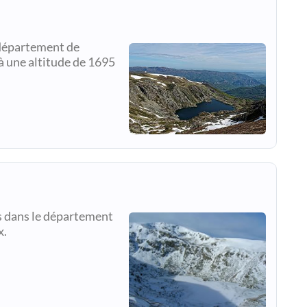
 (département de
sà une altitude de 1695
es dans le département
x.