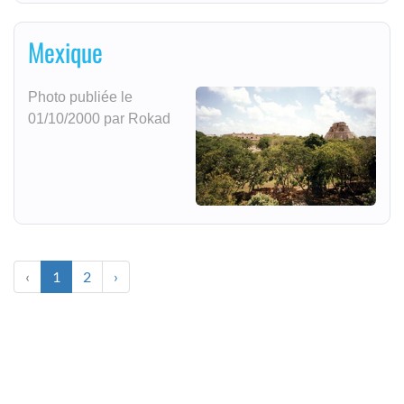
Mexique
Photo publiée le
01/10/2000 par Rokad
‹
1
2
›