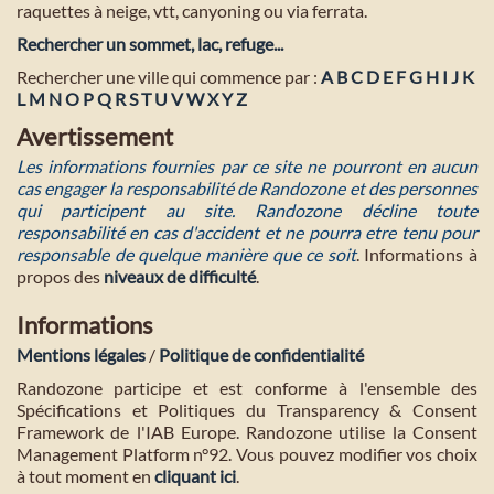
raquettes à neige, vtt, canyoning ou via ferrata.
Rechercher un sommet, lac, refuge...
Rechercher une ville qui commence par :
A
B
C
D
E
F
G
H
I
J
K
L
M
N
O
P
Q
R
S
T
U
V
W
X
Y
Z
Avertissement
Les informations fournies par ce site ne pourront en aucun
cas engager la responsabilité de Randozone et des personnes
qui participent au site. Randozone décline toute
responsabilité en cas d'accident et ne pourra etre tenu pour
responsable de quelque manière que ce soit
. Informations à
propos des
niveaux de difficulté
.
Informations
Mentions légales
/
Politique de confidentialité
Randozone participe et est conforme à l'ensemble des
Spécifications et Politiques du Transparency & Consent
Framework de l'IAB Europe. Randozone utilise la Consent
Management Platform n°92. Vous pouvez modifier vos choix
à tout moment en
cliquant ici
.