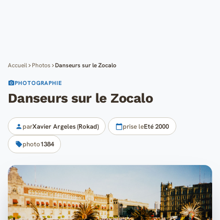
Cartes
Blog
Mon compte
Accueil
Photos
Danseurs sur le Zocalo
PHOTOGRAPHIE
Danseurs sur le Zocalo
par
Xavier Argeles (Rokad)
prise le
Eté 2000
photo
1384