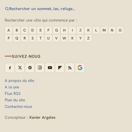
Rechercher un sommet, lac, refuge…
Rechercher une ville qui commence par :
A
B
C
D
E
F
G
H
I
J
K
L
M
N
O
P
Q
R
S
T
U
V
W
X
Y
Z
SUIVEZ-NOUS
A propos du site
A la une
Flux RSS
Plan du site
Contactez-nous
Concepteur :
Xavier Argeles