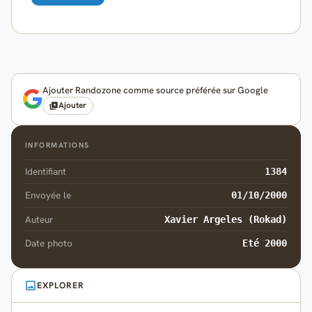
Ajouter Randozone comme source préférée sur Google
Ajouter
INFORMATIONS
Identifiant
1384
Envoyée le
01/10/2000
Auteur
Xavier Argeles (Rokad)
Date photo
Eté 2000
EXPLORER