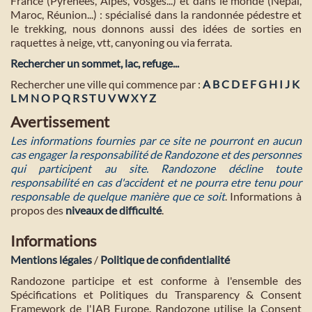
France (Pyrénées, Alpes, Vosges...) et dans le monde (Népal,
Maroc, Réunion...) : spécialisé dans la randonnée pédestre et
le trekking, nous donnons aussi des idées de sorties en
raquettes à neige, vtt, canyoning ou via ferrata.
Rechercher un sommet, lac, refuge...
Rechercher une ville qui commence par :
A
B
C
D
E
F
G
H
I
J
K
L
M
N
O
P
Q
R
S
T
U
V
W
X
Y
Z
Avertissement
Les informations fournies par ce site ne pourront en aucun
cas engager la responsabilité de Randozone et des personnes
qui participent au site. Randozone décline toute
responsabilité en cas d'accident et ne pourra etre tenu pour
responsable de quelque manière que ce soit
. Informations à
propos des
niveaux de difficulté
.
Informations
Mentions légales
/
Politique de confidentialité
Randozone participe et est conforme à l'ensemble des
Spécifications et Politiques du Transparency & Consent
Framework de l'IAB Europe. Randozone utilise la Consent