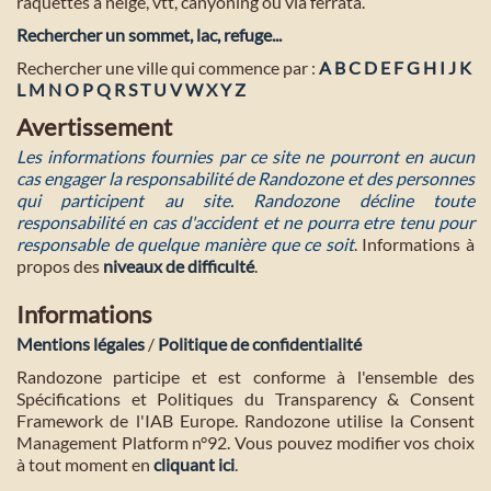
raquettes à neige, vtt, canyoning ou via ferrata.
Rechercher un sommet, lac, refuge...
Rechercher une ville qui commence par :
A
B
C
D
E
F
G
H
I
J
K
L
M
N
O
P
Q
R
S
T
U
V
W
X
Y
Z
Avertissement
Les informations fournies par ce site ne pourront en aucun
cas engager la responsabilité de Randozone et des personnes
qui participent au site. Randozone décline toute
responsabilité en cas d'accident et ne pourra etre tenu pour
responsable de quelque manière que ce soit
. Informations à
propos des
niveaux de difficulté
.
Informations
Mentions légales
/
Politique de confidentialité
Randozone participe et est conforme à l'ensemble des
Spécifications et Politiques du Transparency & Consent
Framework de l'IAB Europe. Randozone utilise la Consent
Management Platform n°92. Vous pouvez modifier vos choix
à tout moment en
cliquant ici
.