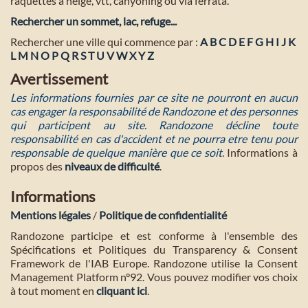
raquettes à neige, vtt, canyoning ou via ferrata.
Rechercher un sommet, lac, refuge...
Rechercher une ville qui commence par :
A
B
C
D
E
F
G
H
I
J
K
L
M
N
O
P
Q
R
S
T
U
V
W
X
Y
Z
Avertissement
Les informations fournies par ce site ne pourront en aucun
cas engager la responsabilité de Randozone et des personnes
qui participent au site. Randozone décline toute
responsabilité en cas d'accident et ne pourra etre tenu pour
responsable de quelque manière que ce soit
. Informations à
propos des
niveaux de difficulté
.
Informations
Mentions légales
/
Politique de confidentialité
Randozone participe et est conforme à l'ensemble des
Spécifications et Politiques du Transparency & Consent
Framework de l'IAB Europe. Randozone utilise la Consent
Management Platform n°92. Vous pouvez modifier vos choix
à tout moment en
cliquant ici
.