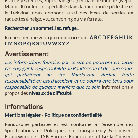
France (Pyrénées, Alpes, Vosges...) et dans le monde (Népal,
Maroc, Réunion...) : spécialisé dans la randonnée pédestre et
le trekking, nous donnons aussi des idées de sorties en
raquettes à neige, vtt, canyoning ou via ferrata.
Rechercher un sommet, lac, refuge...
Rechercher une ville qui commence par :
A
B
C
D
E
F
G
H
I
J
K
L
M
N
O
P
Q
R
S
T
U
V
W
X
Y
Z
Avertissement
Les informations fournies par ce site ne pourront en aucun
cas engager la responsabilité de Randozone et des personnes
qui participent au site. Randozone décline toute
responsabilité en cas d'accident et ne pourra etre tenu pour
responsable de quelque manière que ce soit
. Informations à
propos des
niveaux de difficulté
.
Informations
Mentions légales
/
Politique de confidentialité
Randozone participe et est conforme à l'ensemble des
Spécifications et Politiques du Transparency & Consent
Framework de l'IAB Europe. Randozone utilise la Consent