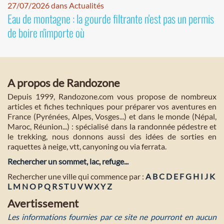
27/07/2026 dans Actualités
Eau de montagne : la gourde filtrante n'est pas un permis
de boire n'importe où
A propos de Randozone
Depuis 1999, Randozone.com vous propose de nombreux
articles et fiches techniques pour préparer vos aventures en
France (Pyrénées, Alpes, Vosges...) et dans le monde (Népal,
Maroc, Réunion...) : spécialisé dans la randonnée pédestre et
le trekking, nous donnons aussi des idées de sorties en
raquettes à neige, vtt, canyoning ou via ferrata.
Rechercher un sommet, lac, refuge...
Rechercher une ville qui commence par :
A
B
C
D
E
F
G
H
I
J
K
L
M
N
O
P
Q
R
S
T
U
V
W
X
Y
Z
Avertissement
Les informations fournies par ce site ne pourront en aucun