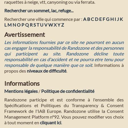
raquettes à neige, vtt, canyoning ou via ferrata.
Rechercher un sommet, lac, refuge...
Rechercher une ville qui commence par :
A
B
C
D
E
F
G
H
I
J
K
L
M
N
O
P
Q
R
S
T
U
V
W
X
Y
Z
Avertissement
Les informations fournies par ce site ne pourront en aucun
cas engager la responsabilité de Randozone et des personnes
qui participent au site. Randozone décline toute
responsabilité en cas d'accident et ne pourra etre tenu pour
responsable de quelque manière que ce soit
. Informations à
propos des
niveaux de difficulté
.
Informations
Mentions légales
/
Politique de confidentialité
Randozone participe et est conforme à l'ensemble des
Spécifications et Politiques du Transparency & Consent
Framework de l'IAB Europe. Randozone utilise la Consent
Management Platform n°92. Vous pouvez modifier vos choix
à tout moment en
cliquant ici
.