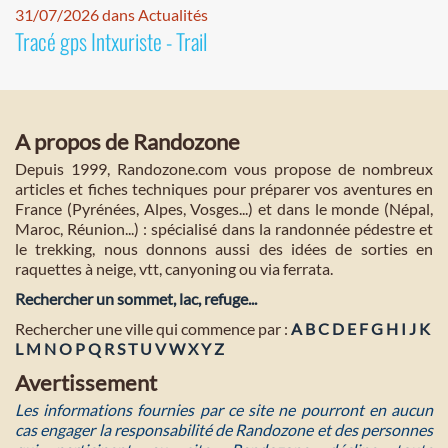
31/07/2026 dans Actualités
Tracé gps Intxuriste - Trail
A propos de Randozone
Depuis 1999, Randozone.com vous propose de nombreux
articles et fiches techniques pour préparer vos aventures en
France (Pyrénées, Alpes, Vosges...) et dans le monde (Népal,
Maroc, Réunion...) : spécialisé dans la randonnée pédestre et
le trekking, nous donnons aussi des idées de sorties en
raquettes à neige, vtt, canyoning ou via ferrata.
Rechercher un sommet, lac, refuge...
Rechercher une ville qui commence par :
A
B
C
D
E
F
G
H
I
J
K
L
M
N
O
P
Q
R
S
T
U
V
W
X
Y
Z
Avertissement
Les informations fournies par ce site ne pourront en aucun
cas engager la responsabilité de Randozone et des personnes