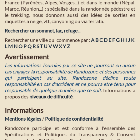
France (Pyrénées, Alpes, Vosges...) et dans le monde (Népal,
Maroc, Réunion...) : spécialisé dans la randonnée pédestre et
le trekking, nous donnons aussi des idées de sorties en
raquettes à neige, vtt, canyoning ou via ferrata.
Rechercher un sommet, lac, refuge...
Rechercher une ville qui commence par :
A
B
C
D
E
F
G
H
I
J
K
L
M
N
O
P
Q
R
S
T
U
V
W
X
Y
Z
Avertissement
Les informations fournies par ce site ne pourront en aucun
cas engager la responsabilité de Randozone et des personnes
qui participent au site. Randozone décline toute
responsabilité en cas d'accident et ne pourra etre tenu pour
responsable de quelque manière que ce soit
. Informations à
propos des
niveaux de difficulté
.
Informations
Mentions légales
/
Politique de confidentialité
Randozone participe et est conforme à l'ensemble des
Spécifications et Politiques du Transparency & Consent