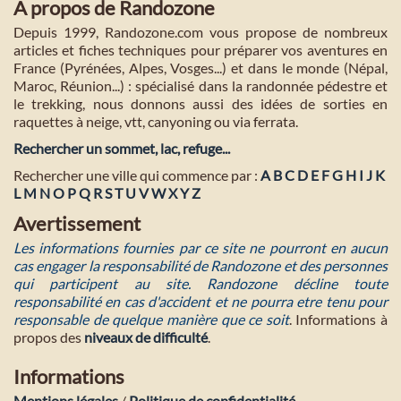
A propos de Randozone
Depuis 1999, Randozone.com vous propose de nombreux
articles et fiches techniques pour préparer vos aventures en
France (Pyrénées, Alpes, Vosges...) et dans le monde (Népal,
Maroc, Réunion...) : spécialisé dans la randonnée pédestre et
le trekking, nous donnons aussi des idées de sorties en
raquettes à neige, vtt, canyoning ou via ferrata.
Rechercher un sommet, lac, refuge...
Rechercher une ville qui commence par :
A
B
C
D
E
F
G
H
I
J
K
L
M
N
O
P
Q
R
S
T
U
V
W
X
Y
Z
Avertissement
Les informations fournies par ce site ne pourront en aucun
cas engager la responsabilité de Randozone et des personnes
qui participent au site. Randozone décline toute
responsabilité en cas d'accident et ne pourra etre tenu pour
responsable de quelque manière que ce soit
. Informations à
propos des
niveaux de difficulté
.
Informations
Mentions légales
/
Politique de confidentialité