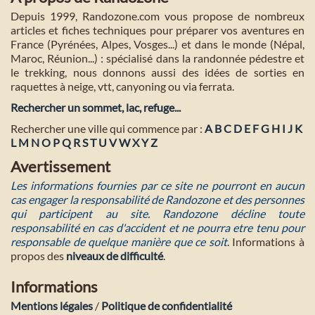
Depuis 1999, Randozone.com vous propose de nombreux
articles et fiches techniques pour préparer vos aventures en
France (Pyrénées, Alpes, Vosges...) et dans le monde (Népal,
Maroc, Réunion...) : spécialisé dans la randonnée pédestre et
le trekking, nous donnons aussi des idées de sorties en
raquettes à neige, vtt, canyoning ou via ferrata.
Rechercher un sommet, lac, refuge...
Rechercher une ville qui commence par :
A
B
C
D
E
F
G
H
I
J
K
L
M
N
O
P
Q
R
S
T
U
V
W
X
Y
Z
Avertissement
Les informations fournies par ce site ne pourront en aucun
cas engager la responsabilité de Randozone et des personnes
qui participent au site. Randozone décline toute
responsabilité en cas d'accident et ne pourra etre tenu pour
responsable de quelque manière que ce soit
. Informations à
propos des
niveaux de difficulté
.
Informations
Mentions légales
/
Politique de confidentialité