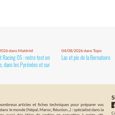
026 dans Matériel
04/08/2026 dans Topo
 Racing 05 : notre test en
Lac et pic de la Bernatoire
e, dans les Pyrénées et sur
S
mbreux articles et fiches techniques pour préparer vos
dans le monde (Népal, Maroc, Réunion...) : spécialisé dans la
C
s aussi des idées de sorties en raquettes à neige, vtt,