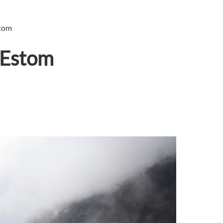
stom
'Estom