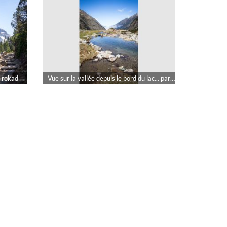
r rokad
Vue sur la vallée depuis le bord du lac... par rokad