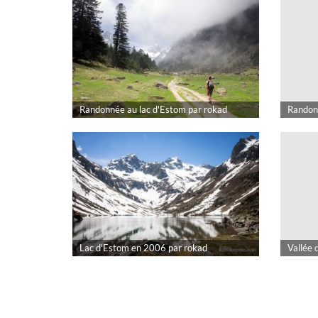
Randonnée au lac d'Estom par rokad
Randonn
Lac d'Estom en 2006 par rokad
Vallée 