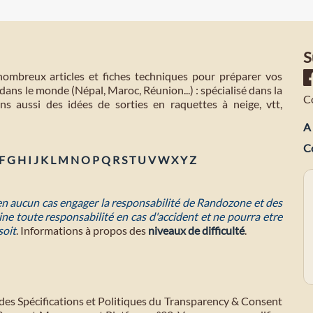
S
mbreux articles et fiches techniques pour préparer vos
dans le monde (Népal, Maroc, Réunion...) : spécialisé dans la
C
s aussi des idées de sorties en raquettes à neige, vtt,
A 
C
F
G
H
I
J
K
L
M
N
O
P
Q
R
S
T
U
V
W
X
Y
Z
 en aucun cas engager la responsabilité de Randozone et des
ne toute responsabilité en cas d'accident et ne pourra etre
soit
. Informations à propos des
niveaux de difficulté
.
des Spécifications et Politiques du Transparency & Consent