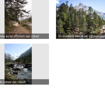
ée au lac d'Estom par rokad
En montant vers le lac d'Estom pa
du Lutour par rokad