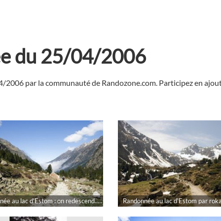
ée du 25/04/2006
04/2006 par la communauté de Randozone.com. Participez en ajouta
Randonnée au lac d'Estom : on redescend... par rokad
Randonnée au lac d'Estom par rok