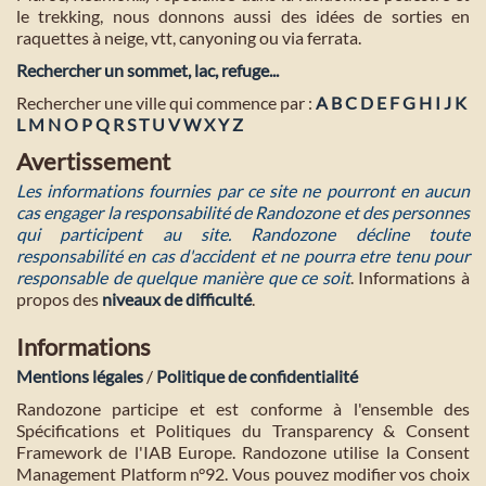
le trekking, nous donnons aussi des idées de sorties en
raquettes à neige, vtt, canyoning ou via ferrata.
Rechercher un sommet, lac, refuge...
Rechercher une ville qui commence par :
A
B
C
D
E
F
G
H
I
J
K
L
M
N
O
P
Q
R
S
T
U
V
W
X
Y
Z
Avertissement
Les informations fournies par ce site ne pourront en aucun
cas engager la responsabilité de Randozone et des personnes
qui participent au site. Randozone décline toute
responsabilité en cas d'accident et ne pourra etre tenu pour
responsable de quelque manière que ce soit
. Informations à
propos des
niveaux de difficulté
.
Informations
Mentions légales
/
Politique de confidentialité
Randozone participe et est conforme à l'ensemble des
Spécifications et Politiques du Transparency & Consent
Framework de l'IAB Europe. Randozone utilise la Consent
Management Platform n°92. Vous pouvez modifier vos choix