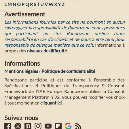
L
M
N
O
P
Q
R
S
T
U
V
W
X
Y
Z
Avertissement
Les informations fournies par ce site ne pourront en aucun
cas engager la responsabilité de Randozone et des personnes
qui participent au site. Randozone décline toute
responsabilité en cas d'accident et ne pourra etre tenu pour
responsable de quelque manière que ce soit
. Informations à
propos des
niveaux de difficulté
.
Informations
Mentions légales
/
Politique de confidentialité
Randozone participe et est conforme à l'ensemble des
Spécifications et Politiques du Transparency & Consent
Framework de l'IAB Europe. Randozone utilise la Consent
Management Platform n°92. Vous pouvez modifier vos choix
à tout moment en
cliquant ici
.
Suivez-nous