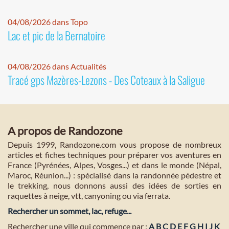
04/08/2026 dans Topo
Lac et pic de la Bernatoire
04/08/2026 dans Actualités
Tracé gps Mazères-Lezons - Des Coteaux à la Saligue
A propos de Randozone
Depuis 1999, Randozone.com vous propose de nombreux
articles et fiches techniques pour préparer vos aventures en
France (Pyrénées, Alpes, Vosges...) et dans le monde (Népal,
Maroc, Réunion...) : spécialisé dans la randonnée pédestre et
le trekking, nous donnons aussi des idées de sorties en
raquettes à neige, vtt, canyoning ou via ferrata.
Rechercher un sommet, lac, refuge...
Rechercher une ville qui commence par :
A
B
C
D
E
F
G
H
I
J
K