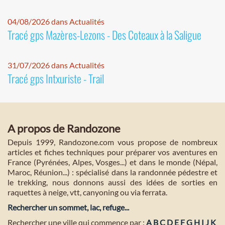
04/08/2026 dans Actualités
Tracé gps Mazères-Lezons - Des Coteaux à la Saligue
31/07/2026 dans Actualités
Tracé gps Intxuriste - Trail
A propos de Randozone
Depuis 1999, Randozone.com vous propose de nombreux
articles et fiches techniques pour préparer vos aventures en
France (Pyrénées, Alpes, Vosges...) et dans le monde (Népal,
Maroc, Réunion...) : spécialisé dans la randonnée pédestre et
le trekking, nous donnons aussi des idées de sorties en
raquettes à neige, vtt, canyoning ou via ferrata.
Rechercher un sommet, lac, refuge...
Rechercher une ville qui commence par :
A
B
C
D
E
F
G
H
I
J
K