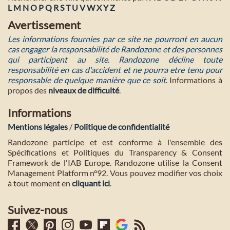
L
M
N
O
P
Q
R
S
T
U
V
W
X
Y
Z
Avertissement
Les informations fournies par ce site ne pourront en aucun
cas engager la responsabilité de Randozone et des personnes
qui participent au site. Randozone décline toute
responsabilité en cas d'accident et ne pourra etre tenu pour
responsable de quelque manière que ce soit
. Informations à
propos des
niveaux de difficulté
.
Informations
Mentions légales
/
Politique de confidentialité
Randozone participe et est conforme à l'ensemble des
Spécifications et Politiques du Transparency & Consent
Framework de l'IAB Europe. Randozone utilise la Consent
Management Platform n°92. Vous pouvez modifier vos choix
à tout moment en
cliquant ici
.
Suivez-nous