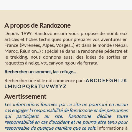
A propos de Randozone
Depuis 1999, Randozone.com vous propose de nombreux
articles et fiches techniques pour préparer vos aventures en
France (Pyrénées, Alpes, Vosges...) et dans le monde (Népal,
Maroc, Réunion...) : spécialisé dans la randonnée pédestre et
le trekking, nous donnons aussi des idées de sorties en
raquettes à neige, vtt, canyoning ou via ferrata.
Rechercher un sommet, lac, refuge...
Rechercher une ville qui commence par :
A
B
C
D
E
F
G
H
I
J
K
L
M
N
O
P
Q
R
S
T
U
V
W
X
Y
Z
Avertissement
Les informations fournies par ce site ne pourront en aucun
cas engager la responsabilité de Randozone et des personnes
qui participent au site. Randozone décline toute
responsabilité en cas d'accident et ne pourra etre tenu pour
responsable de quelque manière que ce soit
. Informations à