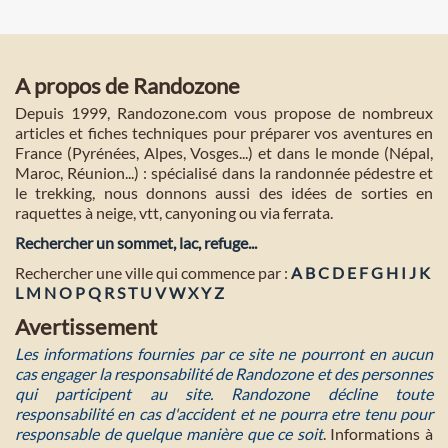
A propos de Randozone
Depuis 1999, Randozone.com vous propose de nombreux
articles et fiches techniques pour préparer vos aventures en
France (Pyrénées, Alpes, Vosges...) et dans le monde (Népal,
Maroc, Réunion...) : spécialisé dans la randonnée pédestre et
le trekking, nous donnons aussi des idées de sorties en
raquettes à neige, vtt, canyoning ou via ferrata.
Rechercher un sommet, lac, refuge...
Rechercher une ville qui commence par :
A
B
C
D
E
F
G
H
I
J
K
L
M
N
O
P
Q
R
S
T
U
V
W
X
Y
Z
Avertissement
Les informations fournies par ce site ne pourront en aucun
cas engager la responsabilité de Randozone et des personnes
qui participent au site. Randozone décline toute
responsabilité en cas d'accident et ne pourra etre tenu pour
responsable de quelque manière que ce soit
. Informations à