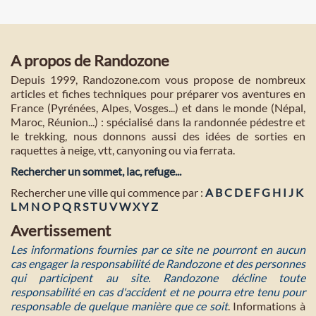
A propos de Randozone
Depuis 1999, Randozone.com vous propose de nombreux
articles et fiches techniques pour préparer vos aventures en
France (Pyrénées, Alpes, Vosges...) et dans le monde (Népal,
Maroc, Réunion...) : spécialisé dans la randonnée pédestre et
le trekking, nous donnons aussi des idées de sorties en
raquettes à neige, vtt, canyoning ou via ferrata.
Rechercher un sommet, lac, refuge...
Rechercher une ville qui commence par :
A
B
C
D
E
F
G
H
I
J
K
L
M
N
O
P
Q
R
S
T
U
V
W
X
Y
Z
Avertissement
Les informations fournies par ce site ne pourront en aucun
cas engager la responsabilité de Randozone et des personnes
qui participent au site. Randozone décline toute
responsabilité en cas d'accident et ne pourra etre tenu pour
responsable de quelque manière que ce soit
. Informations à