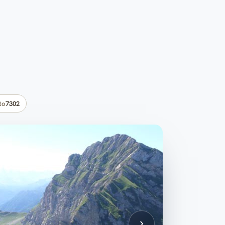
to
7302