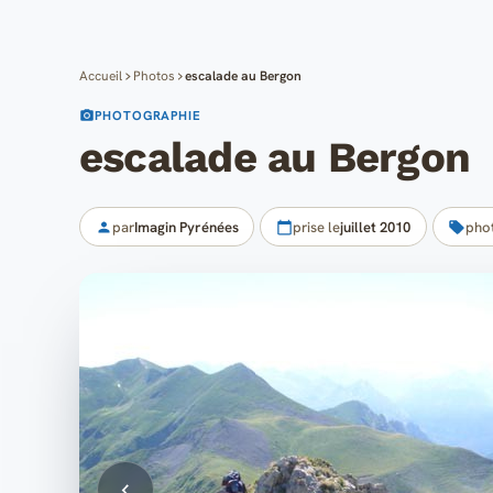
Accueil
Photos
escalade au Bergon
PHOTOGRAPHIE
escalade au Bergon
par
Imagin Pyrénées
prise le
juillet 2010
pho