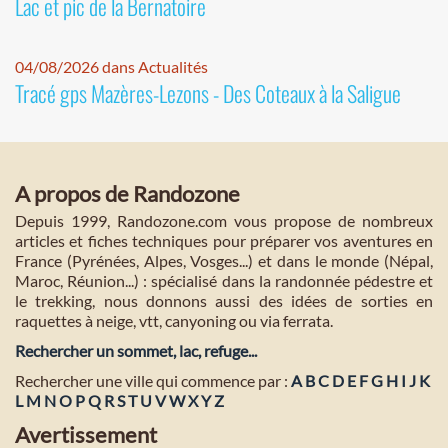
Lac et pic de la Bernatoire
04/08/2026 dans Actualités
Tracé gps Mazères-Lezons - Des Coteaux à la Saligue
A propos de Randozone
Depuis 1999, Randozone.com vous propose de nombreux
articles et fiches techniques pour préparer vos aventures en
France (Pyrénées, Alpes, Vosges...) et dans le monde (Népal,
Maroc, Réunion...) : spécialisé dans la randonnée pédestre et
le trekking, nous donnons aussi des idées de sorties en
raquettes à neige, vtt, canyoning ou via ferrata.
Rechercher un sommet, lac, refuge...
Rechercher une ville qui commence par :
A
B
C
D
E
F
G
H
I
J
K
L
M
N
O
P
Q
R
S
T
U
V
W
X
Y
Z
Avertissement