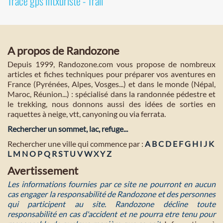
Tracé gps Intxuriste - Trail
A propos de Randozone
Depuis 1999, Randozone.com vous propose de nombreux
articles et fiches techniques pour préparer vos aventures en
France (Pyrénées, Alpes, Vosges...) et dans le monde (Népal,
Maroc, Réunion...) : spécialisé dans la randonnée pédestre et
le trekking, nous donnons aussi des idées de sorties en
raquettes à neige, vtt, canyoning ou via ferrata.
Rechercher un sommet, lac, refuge...
Rechercher une ville qui commence par :
A
B
C
D
E
F
G
H
I
J
K
L
M
N
O
P
Q
R
S
T
U
V
W
X
Y
Z
Avertissement
Les informations fournies par ce site ne pourront en aucun
cas engager la responsabilité de Randozone et des personnes
qui participent au site. Randozone décline toute
responsabilité en cas d'accident et ne pourra etre tenu pour