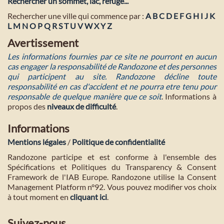
Rechercher un sommet, lac, refuge...
Rechercher une ville qui commence par :
A
B
C
D
E
F
G
H
I
J
K
L
M
N
O
P
Q
R
S
T
U
V
W
X
Y
Z
Avertissement
Les informations fournies par ce site ne pourront en aucun
cas engager la responsabilité de Randozone et des personnes
qui participent au site. Randozone décline toute
responsabilité en cas d'accident et ne pourra etre tenu pour
responsable de quelque manière que ce soit
. Informations à
propos des
niveaux de difficulté
.
Informations
Mentions légales
/
Politique de confidentialité
Randozone participe et est conforme à l'ensemble des
Spécifications et Politiques du Transparency & Consent
Framework de l'IAB Europe. Randozone utilise la Consent
Management Platform n°92. Vous pouvez modifier vos choix
à tout moment en
cliquant ici
.
Suivez-nous