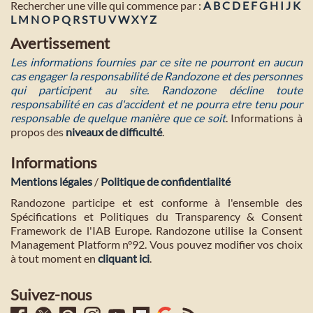
Rechercher une ville qui commence par :
A
B
C
D
E
F
G
H
I
J
K
L
M
N
O
P
Q
R
S
T
U
V
W
X
Y
Z
Avertissement
Les informations fournies par ce site ne pourront en aucun
cas engager la responsabilité de Randozone et des personnes
qui participent au site. Randozone décline toute
responsabilité en cas d'accident et ne pourra etre tenu pour
responsable de quelque manière que ce soit
. Informations à
propos des
niveaux de difficulté
.
Informations
Mentions légales
/
Politique de confidentialité
Randozone participe et est conforme à l'ensemble des
Spécifications et Politiques du Transparency & Consent
Framework de l'IAB Europe. Randozone utilise la Consent
Management Platform n°92. Vous pouvez modifier vos choix
à tout moment en
cliquant ici
.
Suivez-nous