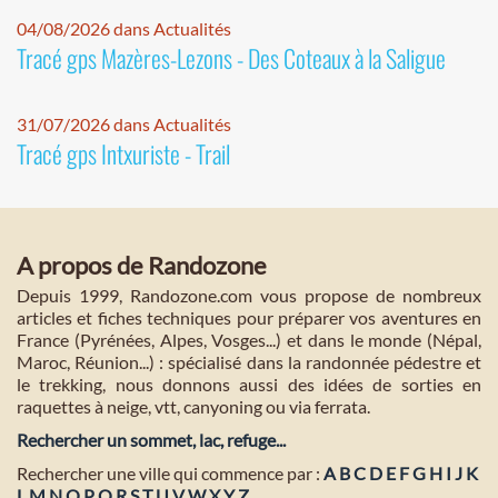
04/08/2026 dans Actualités
Tracé gps Mazères-Lezons - Des Coteaux à la Saligue
31/07/2026 dans Actualités
Tracé gps Intxuriste - Trail
A propos de Randozone
Depuis 1999, Randozone.com vous propose de nombreux
articles et fiches techniques pour préparer vos aventures en
France (Pyrénées, Alpes, Vosges...) et dans le monde (Népal,
Maroc, Réunion...) : spécialisé dans la randonnée pédestre et
le trekking, nous donnons aussi des idées de sorties en
raquettes à neige, vtt, canyoning ou via ferrata.
Rechercher un sommet, lac, refuge...
Rechercher une ville qui commence par :
A
B
C
D
E
F
G
H
I
J
K
L
M
N
O
P
Q
R
S
T
U
V
W
X
Y
Z