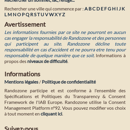
Rechercher une ville qui commence par :
A
B
C
D
E
F
G
H
I
J
K
L
M
N
O
P
Q
R
S
T
U
V
W
X
Y
Z
Avertissement
Les informations fournies par ce site ne pourront en aucun
cas engager la responsabilité de Randozone et des personnes
qui participent au site. Randozone décline toute
responsabilité en cas d'accident et ne pourra etre tenu pour
responsable de quelque manière que ce soit
. Informations à
propos des
niveaux de difficulté
.
Informations
Mentions légales
/
Politique de confidentialité
Randozone participe et est conforme à l'ensemble des
Spécifications et Politiques du Transparency & Consent
Framework de l'IAB Europe. Randozone utilise la Consent
Management Platform n°92. Vous pouvez modifier vos choix
à tout moment en
cliquant ici
.
Suivez-nous