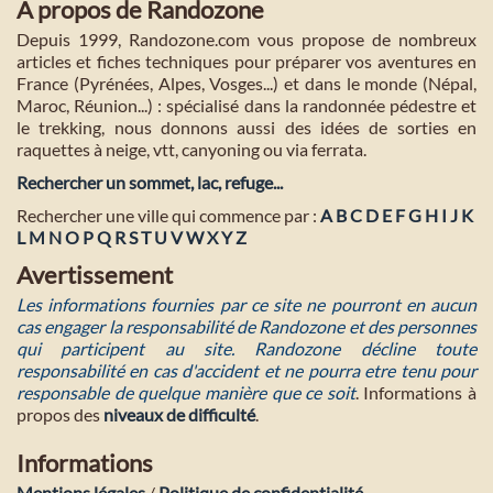
A propos de Randozone
Depuis 1999, Randozone.com vous propose de nombreux
articles et fiches techniques pour préparer vos aventures en
France (Pyrénées, Alpes, Vosges...) et dans le monde (Népal,
Maroc, Réunion...) : spécialisé dans la randonnée pédestre et
le trekking, nous donnons aussi des idées de sorties en
raquettes à neige, vtt, canyoning ou via ferrata.
Rechercher un sommet, lac, refuge...
Rechercher une ville qui commence par :
A
B
C
D
E
F
G
H
I
J
K
L
M
N
O
P
Q
R
S
T
U
V
W
X
Y
Z
Avertissement
Les informations fournies par ce site ne pourront en aucun
cas engager la responsabilité de Randozone et des personnes
qui participent au site. Randozone décline toute
responsabilité en cas d'accident et ne pourra etre tenu pour
responsable de quelque manière que ce soit
. Informations à
propos des
niveaux de difficulté
.
Informations
Mentions légales
/
Politique de confidentialité