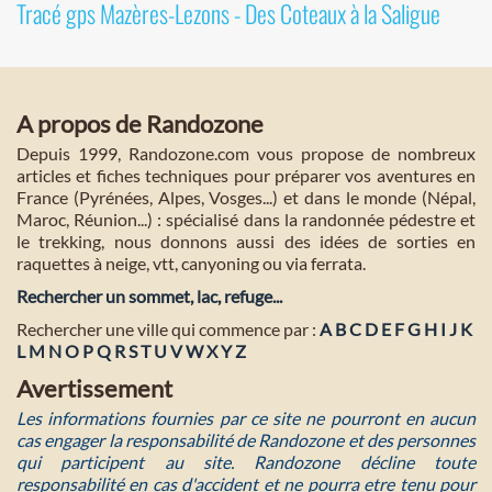
Tracé gps Mazères-Lezons - Des Coteaux à la Saligue
A propos de Randozone
Depuis 1999, Randozone.com vous propose de nombreux
articles et fiches techniques pour préparer vos aventures en
France (Pyrénées, Alpes, Vosges...) et dans le monde (Népal,
Maroc, Réunion...) : spécialisé dans la randonnée pédestre et
le trekking, nous donnons aussi des idées de sorties en
raquettes à neige, vtt, canyoning ou via ferrata.
Rechercher un sommet, lac, refuge...
Rechercher une ville qui commence par :
A
B
C
D
E
F
G
H
I
J
K
L
M
N
O
P
Q
R
S
T
U
V
W
X
Y
Z
Avertissement
Les informations fournies par ce site ne pourront en aucun
cas engager la responsabilité de Randozone et des personnes
qui participent au site. Randozone décline toute
responsabilité en cas d'accident et ne pourra etre tenu pour